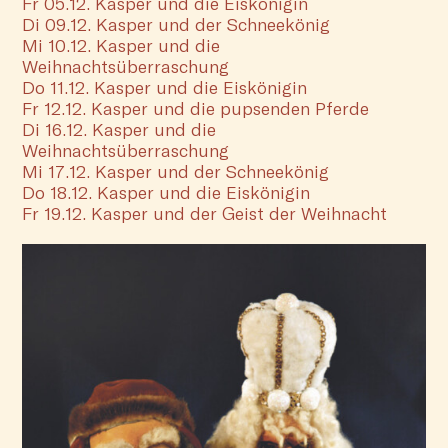
Fr 05.12. Kasper und die Eiskönigin
Di 09.12. Kasper und der Schneekönig
Mi 10.12. Kasper und die
Weihnachtsüberraschung
Do 11.12. Kasper und die Eiskönigin
Fr 12.12. Kasper und die pupsenden Pferde
Di 16.12. Kasper und die
Weihnachtsüberraschung
Mi 17.12. Kasper und der Schneekönig
Do 18.12. Kasper und die Eiskönigin
Fr 19.12. Kasper und der Geist der Weihnacht