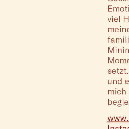
Emoti
viel 
meine
famil
Minim
Mome
setzt
und e
mich 
begle
www.i
Inst