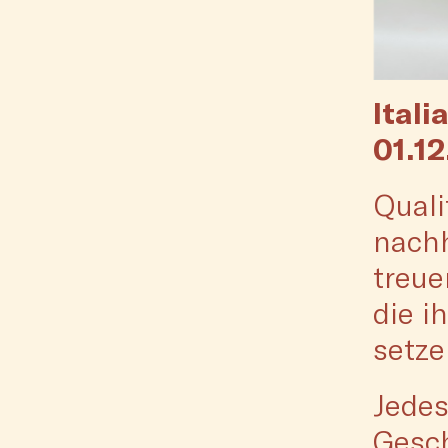
Itali
01.12
Quali
nachh
treue
die i
setze
Jedes
Gesch