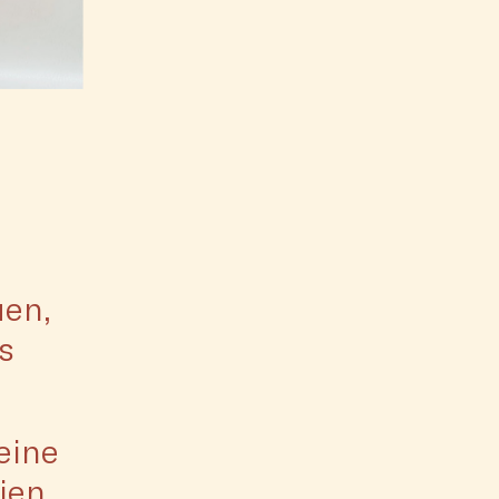
uen,
s
eine
ien,