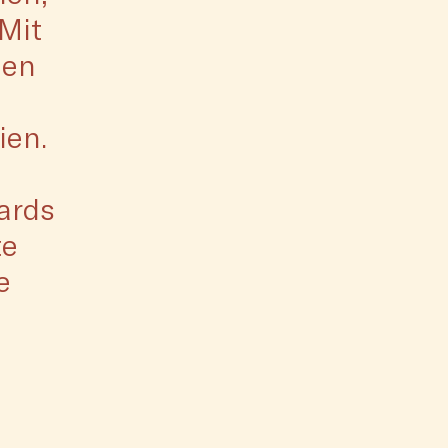
Mit
hen
ien.
n
ards
te
e