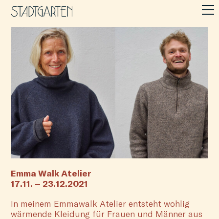
Emma Walk Atelier
17.11. – 23.12.2021
In meinem Emmawalk Atelier entsteht wohlig
wärmende Kleidung für Frauen und Männer aus