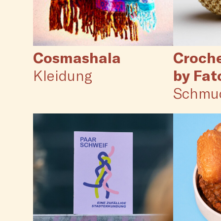
Cosmashala
Croche
Kleidung
by Fat
Schmu