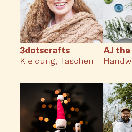
3dotscrafts
AJ the
Kleidung
Taschen
Handw