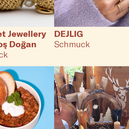
t Jewellery
DEJLIG
oş Doğan
Schmuck
ck