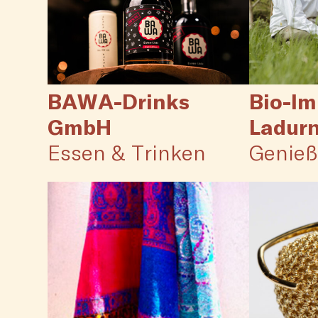
BAWA-Drinks
Bio-Im
GmbH
Ladur
Essen & Trinken
Genie