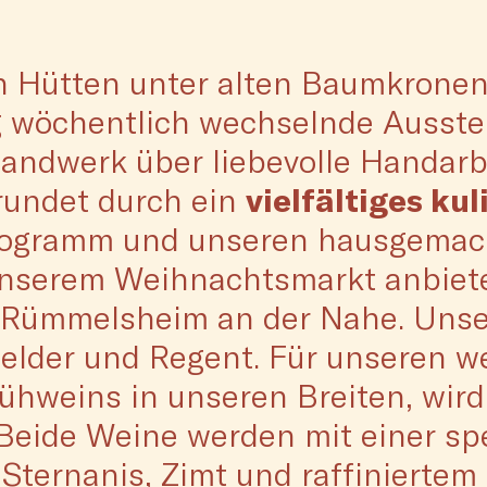
en Hütten unter alten Baumkrone
 wöchentlich wechselnde Ausste
andwerk über liebevolle Handarb
erundet durch ein
vielfältiges ku
programm und unseren hausgema
 unserem Weihnachtsmarkt anbie
n Rümmelsheim an der Nahe. Unser
elder und Regent. Für unseren w
lühweins in unseren Breiten, wird
eide Weine werden mit einer spe
Sternanis, Zimt und raffiniertem 