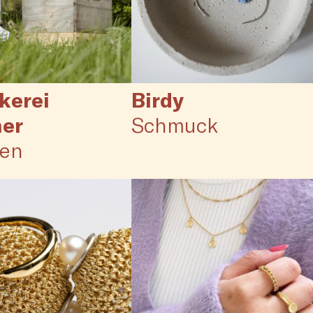
kerei
Birdy
ner
Schmuck
ßen