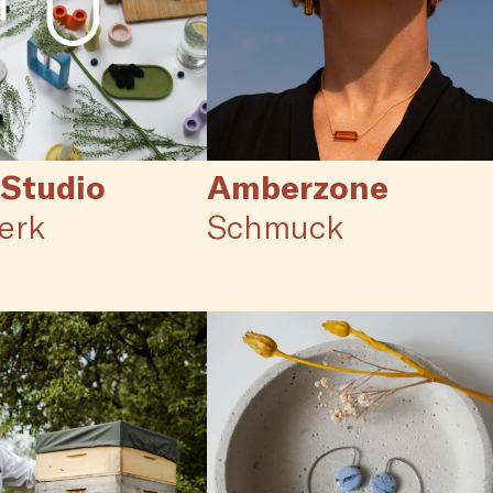
 Studio
Amberzone
erk
Schmuck