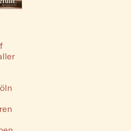
f
ller
öln
ren
aben