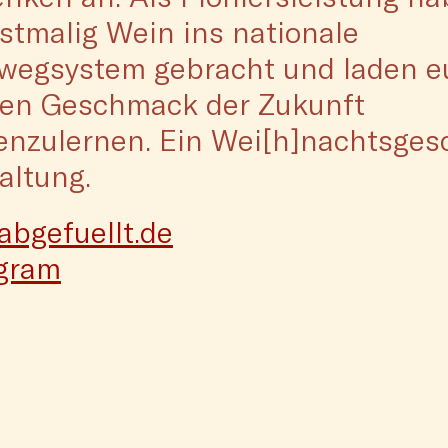
rstmalig Wein ins nationale
wegsystem gebracht und laden e
den Geschmack der Zukunft
nzulernen. Ein Wei[h]nachtsge
altung.
bgefuellt.de
agram