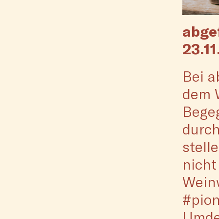
abgef
23.11
Bei a
dem W
Begeg
durc
stell
nicht
Weinw
#pion
Umden